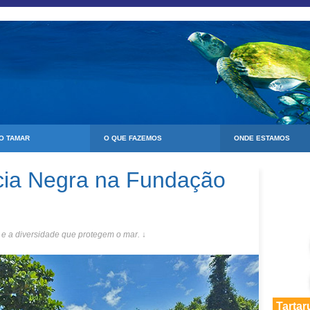
 O TAMAR
O QUE FAZEMOS
ONDE ESTAMOS
cia Negra na Fundação
 e a diversidade que protegem o mar. ↓
Tartar