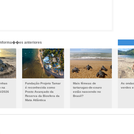
 informa��es anteriores
inhas
Fundação Projeto Tamar
Mais fêmeas de
As ondas
o na
é reconhecida como
tartarugas-de-couro
verdes e
5/2026
Posto Avançado da
estão nascendo no
Reserva da Biosfera da
Brasil?
Mata Atlântica