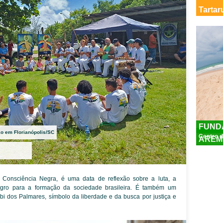
Tarta
FUND
o em Florianópolis/SC
Centro d
AREM
Consciência Negra, é uma data de reflexão sobre a luta, a
negro para a formação da sociedade brasileira. É também um
 dos Palmares, símbolo da liberdade e da busca por justiça e