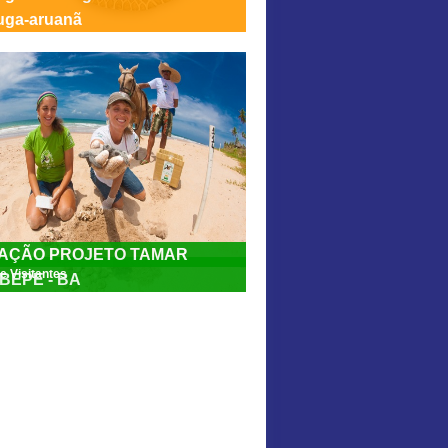
ruga-aruanã
AÇÃO PROJETO TAMAR
e Visitantes
BEPE - BA