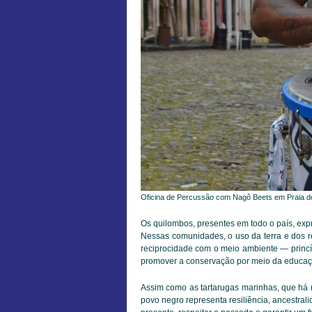
Oficina de Percussão com Nagô Beets em Praia d
Os quilombos, presentes em todo o país, expr
Nessas comunidades, o uso da terra e dos re
reciprocidade com o meio ambiente — princ
promover a conservação por meio da educaçã
Assim como as tartarugas marinhas, que há 
povo negro representa resiliência, ancestral