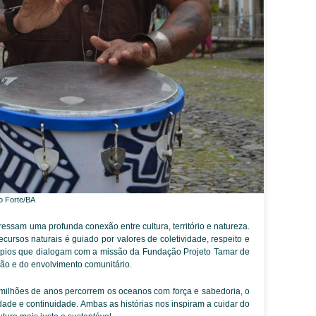
o Forte/BA
essam uma profunda conexão entre cultura, território e natureza.
cursos naturais é guiado por valores de coletividade, respeito e
ípios que dialogam com a missão da Fundação Projeto Tamar de
o e do envolvimento comunitário.
milhões de anos percorrem os oceanos com força e sabedoria, o
idade e continuidade. Ambas as histórias nos inspiram a cuidar do