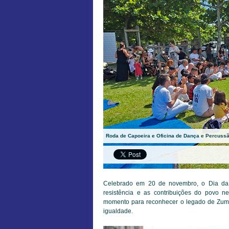
Roda de Capoeira e Oficina de Dança e Percussã
Celebrado em 20 de novembro, o Dia da 
resistência e as contribuições do povo 
momento para reconhecer o legado de Zumbi
igualdade.