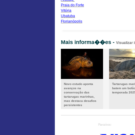
Praia do Forte
Vitória
Ubatuba
Florianópolis
Mais informa��es -
Visualizar
Novo estudo aponta
Tartarugas mar
avanços na
batem um bolã
conservação das
temporada 202
tartarugas marinhas,
mas destaca desafios
persistentes