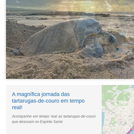
A magnífica jornada das
tartarugas-de-couro em tempo
real!
Acompanhe em tempo real as tartarugas-de-couro
que desovam no Espírito Santo