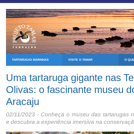
TARTARUGAS MARINHAS
VISITE O TAMAR
O QU
Uma tartaruga gigante nas Te
Olivas: o fascinante museu 
Aracaju
02/11/2023 - Conheça o museu das tartarugas na
e descubra a experiência imersiva na conservaçã