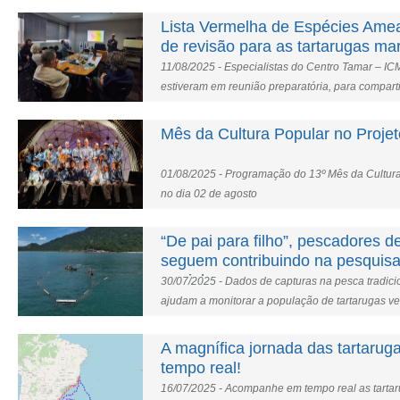
Lista Vermelha de Espécies Amea
de revisão para as tartarugas ma
11/08/2025 - Especialistas do Centro Tamar – I
estiveram em reunião preparatória, para comparti
próximo workshop de avaliação do Status de Co
Marinhas que deverá acontecer em breve.
Mês da Cultura Popular no Proje
01/08/2025 - Programação do 13º Mês da Cultu
no dia 02 de agosto
“De pai para filho”, pescadores 
seguem contribuindo na pesquisa
marinhas.
30/07/2025 - Dados de capturas na pesca tradici
ajudam a monitorar a população de tartarugas ve
A magnífica jornada das tartaru
tempo real!
16/07/2025 - Acompanhe em tempo real as tarta