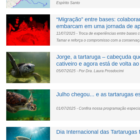
Espírito Santo
“Migração” entre bases: colabor
embarcam em uma jornada de ap
11/07/2025 - Troca de experiências entre bases 
Tamar e reforça o compromisso com a conservaç
Jorge, a tartaruga – cabeçuda q
cativeiro e agora está de volta a
05/07/2025 - Por Dra. Laura Prosdocimi
Julho chegou... e as tartarugas e
01/07/2025 - Confira nossa programação especial
Dia Internacional das Tartarugas