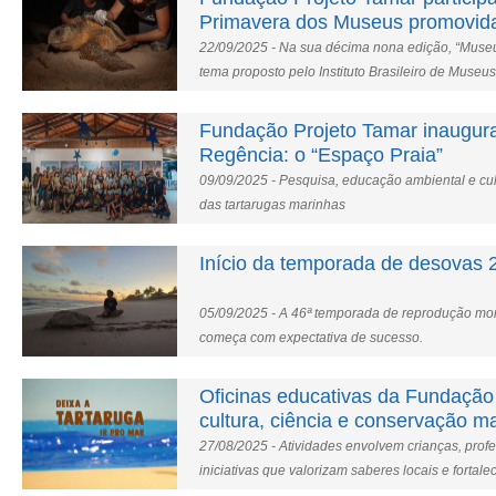
Primavera dos Museus promovid
22/09/2025 - Na sua décima nona edição, “Museu
tema proposto pelo Instituto Brasileiro de Museus
Fundação Projeto Tamar inaugur
Regência: o “Espaço Praia”
09/09/2025 - Pesquisa, educação ambiental e cu
das tartarugas marinhas
Início da temporada de desovas 
05/09/2025 - A 46ª temporada de reprodução monit
começa com expectativa de sucesso.
Oficinas educativas da Fundaçã
cultura, ciência e conservação m
27/08/2025 - Atividades envolvem crianças, pro
iniciativas que valorizam saberes locais e forta
tartarugas marinhas