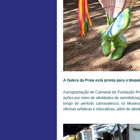
A Galera da Praia está pronta para o bloqu
A programação de Carnaval da Fundação Proj
ações por meio de atividades de sensibiliza
longo do período carnavalesco, os Muse
oficinas artísticas e educativas, além de ativi