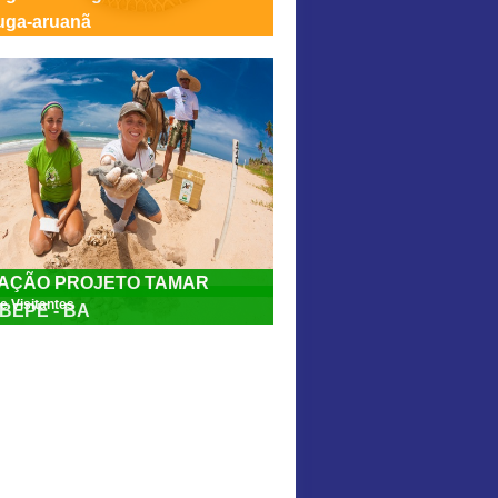
ruga-aruanã
AÇÃO PROJETO TAMAR
e Visitantes
BEPE - BA