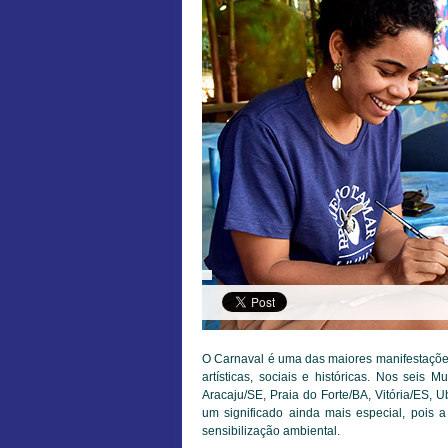
O Carnaval é uma das maiores manifestações 
artísticas, sociais e históricas. Nos sei
Aracaju/SE, Praia do Forte/BA, Vitória/ES, 
um significado ainda mais especial, pois a
sensibilização ambiental.