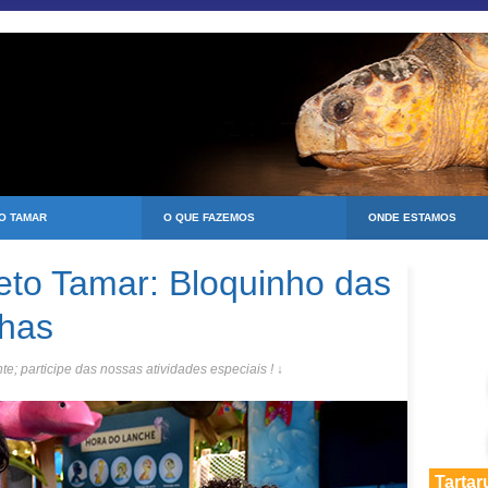
 O TAMAR
O QUE FAZEMOS
ONDE ESTAMOS
eto Tamar: Bloquinho das
nhas
te; participe das nossas atividades especiais ! ↓
Tartar