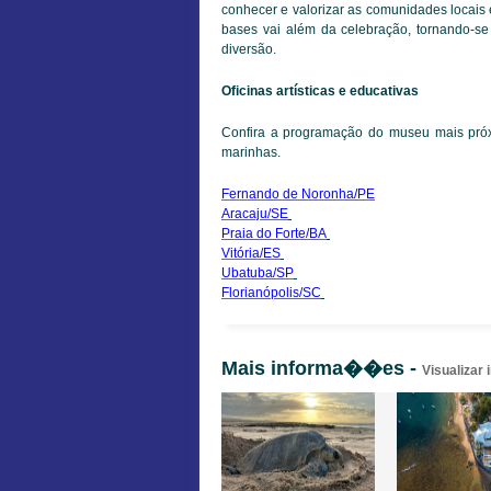
conhecer e valorizar as comunidades locais 
bases vai além da celebração, tornando-se
diversão.
Oficinas artísticas e educativas
Confira a programação do museu mais próxi
marinhas.
Fernando de Noronha/PE
Aracaju/SE
Praia do Forte/BA
Vitória/ES
Ubatuba/SP
Florianópolis/SC
Mais informa��es -
Visualizar