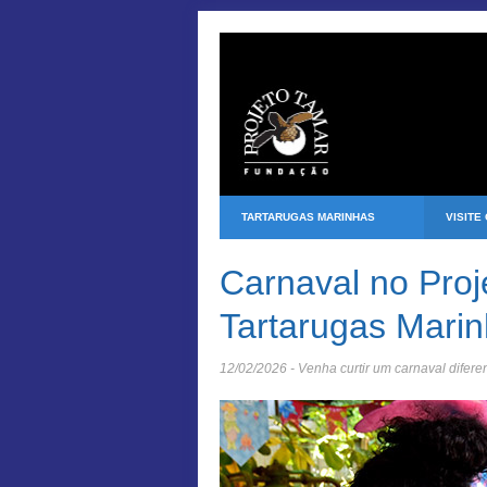
TARTARUGAS MARINHAS
VISITE
Carnaval no Proj
Tartarugas Mari
12/02/2026 - Venha curtir um carnaval diferen