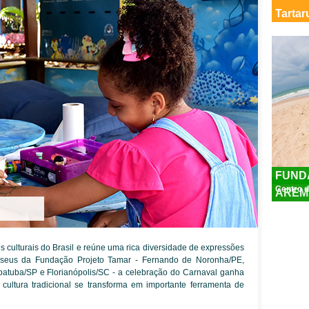
Tarta
FUND
Centro d
AREM
culturais do Brasil e reúne uma rica diversidade de expressões
s Museus da Fundação Projeto Tamar - Fernando de Noronha/PE,
Ubatuba/SP e Florianópolis/SC - a celebração do Carnaval ganha
 cultura tradicional se transforma em importante ferramenta de