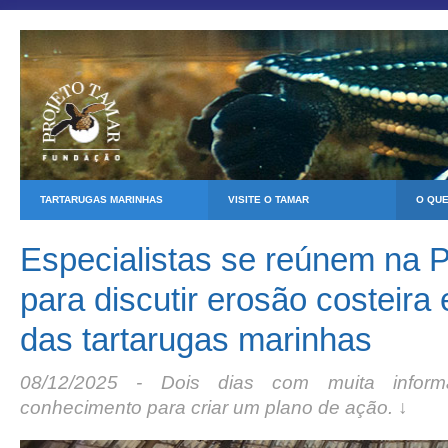
TARTARUGAS MARINHAS
VISITE O TAMAR
O QU
Especialistas se reúnem na P
para discutir erosão costeira
das tartarugas marinhas
08/12/2025 - Dois dias com muita infor
conhecimento para criar um plano de ação. ↓