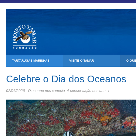
TARTARUGAS MARINHAS
VISITE O TAMAR
O QU
Celebre o Dia dos Oceanos
02/06/2026 - O oceano nos conecta. A conservação nos une. ↓