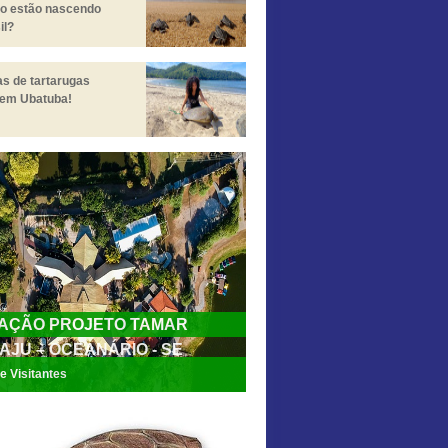
ro estão nascendo
il?
s de tartarugas
 em Ubatuba!
AÇÃO PROJETO TAMAR
JU – OCEANÁRIO - SE
e Visitantes