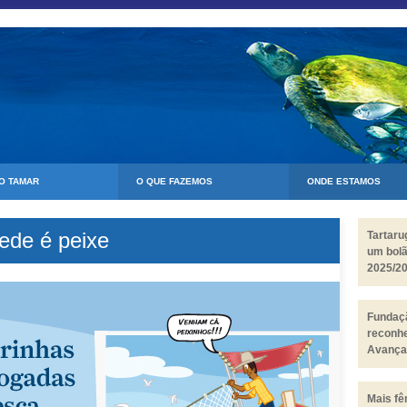
 O TAMAR
O QUE FAZEMOS
ONDE ESTAMOS
ede é peixe
Tartar
um bol
2025/2
Fundaçã
reconh
Avança
Biosfer
Mais fê