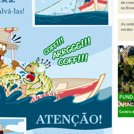
de-cou
no Bras
As onda
verdes
FUND
ARACA
Centro d