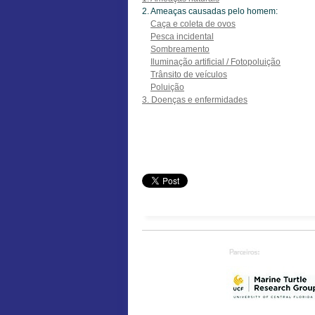
2. Ameaças causadas pelo homem:
Caça e coleta de ovos
Pesca incidental
Sombreamento
Iluminação artificial / Fotopoluição
Trânsito de veículos
Poluição
3. Doenças e enfermidades