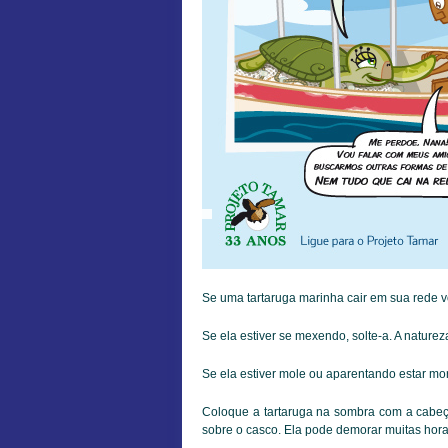
Se uma tartaruga marinha cair em sua rede v
Se ela estiver se mexendo, solte-a. A nature
Se ela estiver mole ou aparentando estar mor
Coloque a tartaruga na sombra com a cabeç
sobre o casco. Ela pode demorar muitas hora