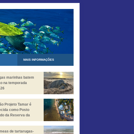
MAIS INFORMAÇÕES
ugas marinhas batem
ão na temporada
026
o Projeto Tamar é
ecida como Posto
do da Reserva da
a da Mata Atlântica
meas de tartarugas-