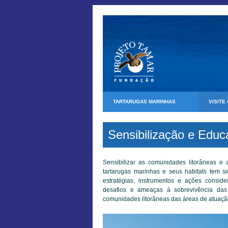
TARTARUGAS MARINHAS
VISITE
Sensibilização e Educ
Sensibilizar as comunidades litorâneas e
tartarugas marinhas e seus habitats tem s
estratégias, instrumentos e ações conside
desafios e ameaças à sobrevivência da
comunidades litorâneas das áreas de atuaçã