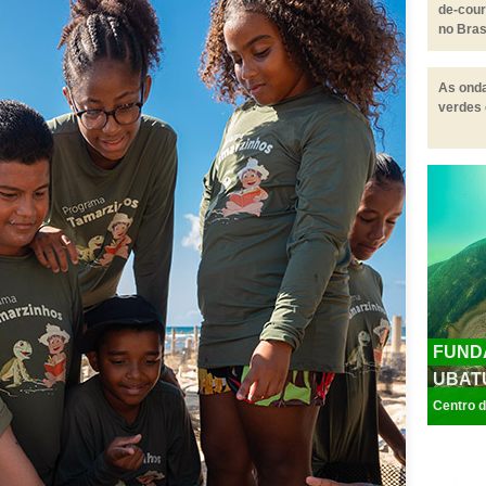
de-cou
no Bras
As onda
verdes
FUND
UBATU
Centro d