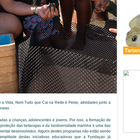
Tartar
 a Vida, Nem Tudo que Cai na Rede é Peixe, atividades junto a
raias.
das a crianças, adolescentes e jovens. Por isso, a formação de
proteção das tartarugas e da biodiversidade marinha é uma das
iental desenvolvidos. Alguns destes programas não estão sendo
amplitude destas iniciativas educadoras que a Fundaçao já