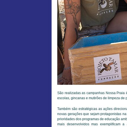
São realizadas as campanhas Nossa Praia é
escolas, gincanas e mutirões de limpeza de p
Também são estratégicas as ações direciona
novas gerações que sejam protagonistas na 
prioridades dos programas de educação amb
mais desenvolvidos mas exemplificam a 