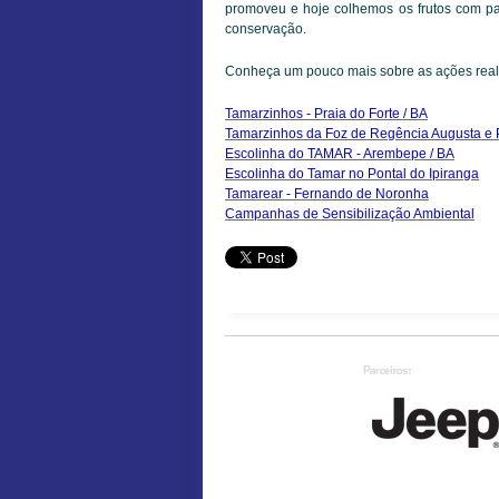
promoveu e hoje colhemos os frutos com par
conservação.
Conheça um pouco mais sobre as ações reali
Tamarzinhos
- Praia do Forte / BA
Tamarzinhos da Foz de Regência Augusta e
Escolinha do TAMAR - Arembepe / BA
Escolinha do Tamar no Pontal do Ipiranga
Tamarear - Fernando de Noronha
Campanhas de Sensibilização Ambiental