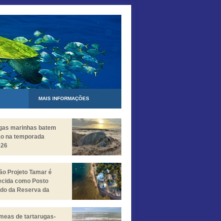
MAIS INFORMAÇÕES
ugas marinhas batem
ão na temporada
026
o Projeto Tamar é
ecida como Posto
do da Reserva da
a da Mata Atlântica
meas de tartarugas-