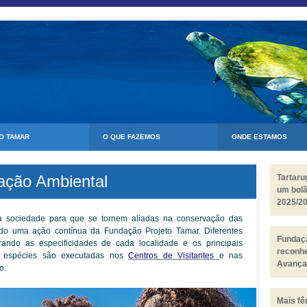
 O TAMAR
O QUE FAZEMOS
ONDE ESTAMOS
ação Ambiental
Tartar
um bol
2025/2
 a sociedade para que se tornem aliadas na conservação das
ido uma ação contínua da Fundação Projeto Tamar. Diferentes
Fundaçã
rando as especificidades de cada localidade e os principais
reconh
s espécies são executadas nos
Centros de Visitantes
e nas
Avança
o.
Biosfer
Mais fê