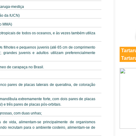
taruga-mestiça
ção da IUCN)
do MMA)
btropicais de todos os oceanos, e às vezes também utiliza
 Os filhotes e pequenos juvenis (até 65 cm de comprimento
Tartar
; grandes juvenis e adultos utilizam preferencialmente
Tartar
neo de carapaça no Brasil.
co pares de placas laterais de queratina, de coloração
andíbula extremamente forte, com dois pares de placas
) e três pares de placas pós-orbitais.
e grossas, com duas unhas;
s de vida, alimentam-se principalmente de organismos
ndo recrutam para o ambiente costeiro, alimentam-se de