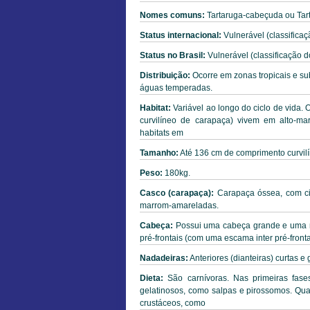
Nomes comuns:
Tartaruga-cabeçuda ou Tar
Status internacional:
Vulnerável (classifica
Status no Brasil:
Vulnerável (classificação 
Distribuição:
Ocorre em zonas tropicais e su
águas temperadas.
Habitat:
Variável ao longo do ciclo de vida.
curvilíneo de carapaça) vivem em alto-mar
habitats em
Tamanho:
Até 136 cm de comprimento curvilí
Peso:
180kg.
Casco (carapaça):
Carapaça óssea, com cin
marrom-amareladas.
Cabeça:
Possui uma cabeça grande e uma m
pré-frontais (com uma escama inter pré-frontal
Nadadeiras:
Anteriores (dianteiras) curtas 
Dieta:
São carnívoras. Nas primeiras fase
gelatinosos, como salpas e pirossomos. Qua
crustáceos, como