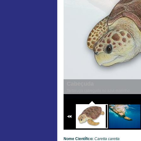
Cabeçuda
Tartaruga cabeçuda no azul marinho.
Nome Científico:
Caretta caretta