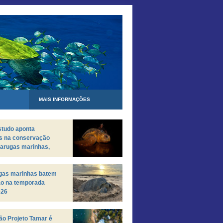
MAIS INFORMAÇÕES
studo aponta
s na conservação
tarugas marinhas,
staca desafios
entes
ugas marinhas batem
ão na temporada
026
o Projeto Tamar é