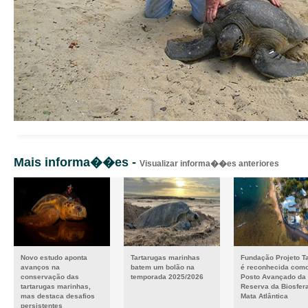
Mais informa��es -
Visualizar informa��es anteriores
Novo estudo aponta
Tartarugas marinhas
Fundação Projeto T
avanços na
batem um bolão na
é reconhecida com
conservação das
temporada 2025/2026
Posto Avançado da
tartarugas marinhas,
Reserva da Biosfer
mas destaca desafios
Mata Atlântica
persistentes