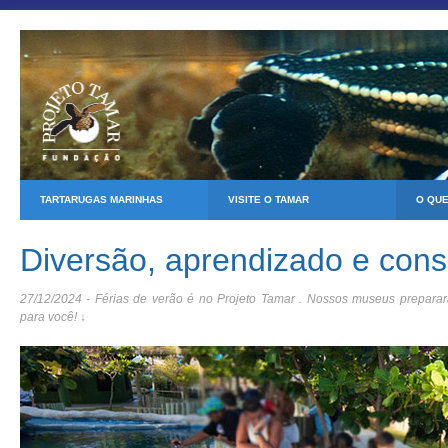
TARTARUGAS MARINHAS
VISITE O TAMAR
O QU
Diversão, aprendizado e con
27/12/2024 - Férias de verão é no Projeto Tamar . Nossos museus prepar
para você! ↓