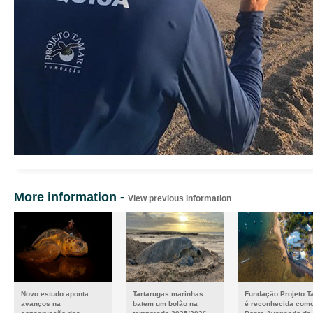
More information -
View previous information
Novo estudo aponta
Tartarugas marinhas
Fundação Projeto T
avanços na
batem um bolão na
é reconhecida com