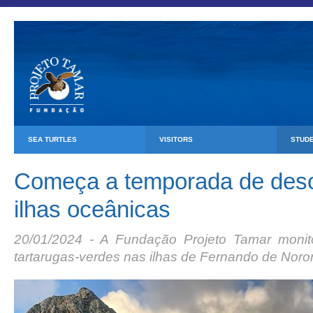
SEA TURTLES
VISITORS
STUD
Começa a temporada de des
ilhas oceânicas
20/01/2024 - A Fundação Projeto Tamar moni
tartarugas-verdes nas ilhas de Fernando de Noro