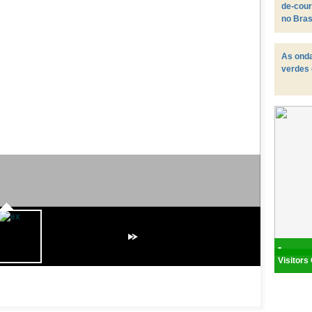
de-cou
no Bras
As onda
verdes
-
Visitors