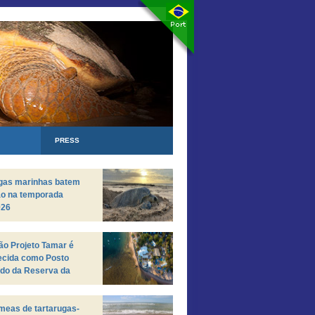
PRESS
ugas marinhas batem
ão na temporada
026
o Projeto Tamar é
ecida como Posto
do da Reserva da
a da Mata Atlântica
meas de tartarugas-