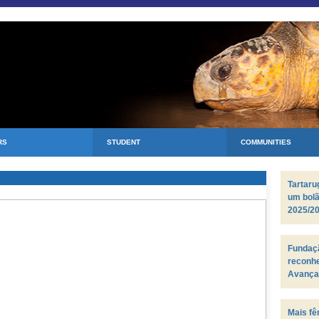
RS
STUDENT
COMMUNITIES
Tartar
um bol
2025/2
Fundaçã
reconh
Avança
Biosfer
Mais fê