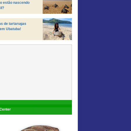
ro estão nascendo
il?
s de tartarugas
 em Ubatuba!
 Center